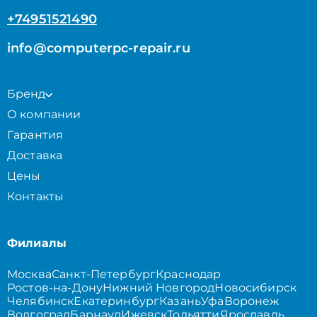
+74951521490
info@computerpc-repair.ru
Бренд
О компании
Гарантия
Доставка
Цены
Контакты
Филиалы
Москва
Санкт-Петербург
Краснодар
Ростов-на-Дону
Нижний Новгород
Новосибирск
Челябинск
Екатеринбург
Казань
Уфа
Воронеж
Волгоград
Барнаул
Ижевск
Тольятти
Ярославль