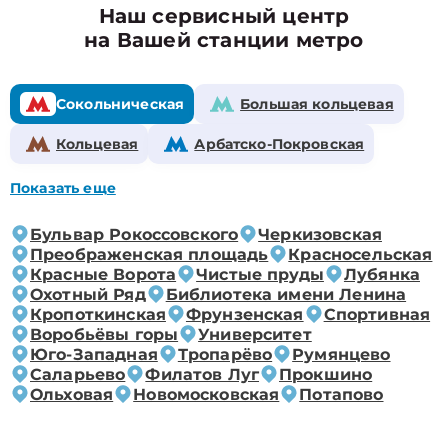
Наш сервисный центр
на Вашей станции метро
Сокольническая
Большая кольцевая
Кольцевая
Арбатско-Покровская
Показать еще
Бульвар Рокоссовского
Черкизовская
Преображенская площадь
Красносельская
Красные Ворота
Чистые пруды
Лубянка
Охотный Ряд
Библиотека имени Ленина
Кропоткинская
Фрунзенская
Спортивная
Воробьёвы горы
Университет
Юго-Западная
Тропарёво
Румянцево
Саларьево
Филатов Луг
Прокшино
Ольховая
Новомосковская
Потапово