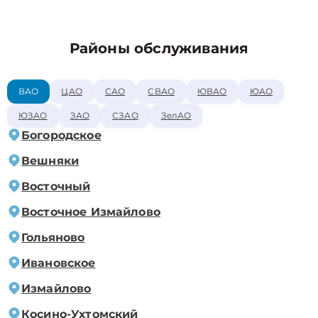
Районы обслуживания
ВАО
ЦАО
САО
СВАО
ЮВАО
ЮАО
ЮЗАО
ЗАО
СЗАО
ЗелАО
Богородское
Вешняки
Восточный
Восточное Измайлово
Гольяново
Ивановское
Измайлово
Косино-Ухтомский