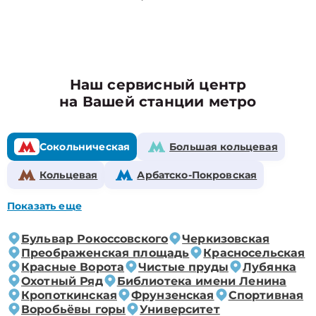
Наш сервисный центр
на Вашей станции метро
Сокольническая
Большая кольцевая
Кольцевая
Арбатско-Покровская
Показать еще
Бульвар Рокоссовского
Черкизовская
Преображенская площадь
Красносельская
Красные Ворота
Чистые пруды
Лубянка
Охотный Ряд
Библиотека имени Ленина
Кропоткинская
Фрунзенская
Спортивная
Воробьёвы горы
Университет