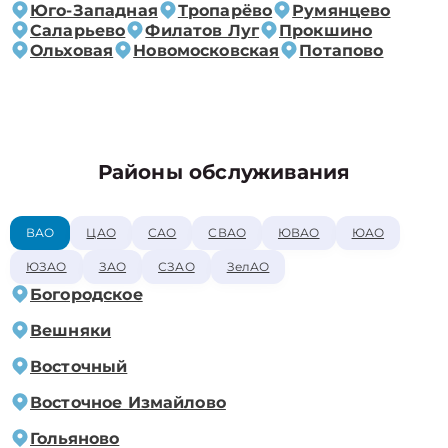
Юго-Западная
Тропарёво
Румянцево
Саларьево
Филатов Луг
Прокшино
Ольховая
Новомосковская
Потапово
Районы обслуживания
ВАО
ЦАО
САО
СВАО
ЮВАО
ЮАО
ЮЗАО
ЗАО
СЗАО
ЗелАО
Богородское
Вешняки
Восточный
Восточное Измайлово
Гольяново