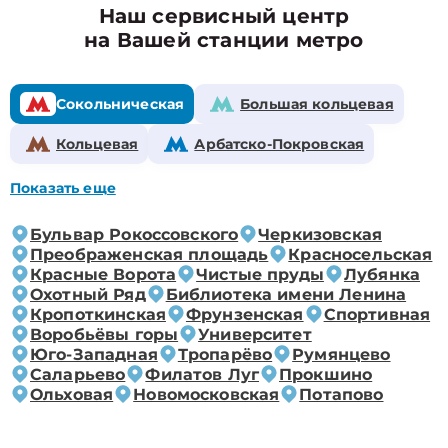
Наш сервисный центр
на Вашей станции метро
Сокольническая
Большая кольцевая
Кольцевая
Арбатско-Покровская
Показать еще
Бульвар Рокоссовского
Черкизовская
Преображенская площадь
Красносельская
Красные Ворота
Чистые пруды
Лубянка
Охотный Ряд
Библиотека имени Ленина
Кропоткинская
Фрунзенская
Спортивная
Воробьёвы горы
Университет
Юго-Западная
Тропарёво
Румянцево
Саларьево
Филатов Луг
Прокшино
Ольховая
Новомосковская
Потапово