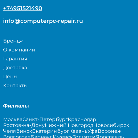
+74951521490
info@computerpc-repair.ru
Бренд
О компании
Гарантия
Доставка
Цены
Контакты
Филиалы
Москва
Санкт-Петербург
Краснодар
Ростов-на-Дону
Нижний Новгород
Новосибирск
Челябинск
Екатеринбург
Казань
Уфа
Воронеж
Волгоград
Барнаул
Ижевск
Тольятти
Ярославль