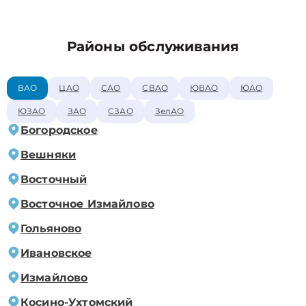
Районы обслуживания
ВАО
ЦАО
САО
СВАО
ЮВАО
ЮАО
ЮЗАО
ЗАО
СЗАО
ЗелАО
Богородское
Вешняки
Восточный
Восточное Измайлово
Гольяново
Ивановское
Измайлово
Косино-Ухтомский