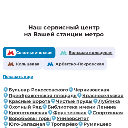
Наш сервисный центр
на Вашей станции метро
Сокольническая
Большая кольцевая
Кольцевая
Арбатско-Покровская
Показать еще
Бульвар Рокоссовского
Черкизовская
Преображенская площадь
Красносельская
Красные Ворота
Чистые пруды
Лубянка
Охотный Ряд
Библиотека имени Ленина
Кропоткинская
Фрунзенская
Спортивная
Воробьёвы горы
Университет
Юго-Западная
Тропарёво
Румянцево