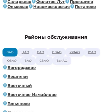
Саларьево
Филатов Луг
Прокшино
Ольховая
Новомосковская
Потапово
Районы обслуживания
ВАО
ЦАО
САО
СВАО
ЮВАО
ЮАО
ЮЗАО
ЗАО
СЗАО
ЗелАО
Богородское
Вешняки
Восточный
Восточное Измайлово
Гольяново