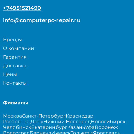
+74951521490
info@computerpc-repair.ru
Бренд
О компании
Гарантия
Доставка
Цены
Контакты
Филиалы
Москва
Санкт-Петербург
Краснодар
Ростов-на-Дону
Нижний Новгород
Новосибирск
Челябинск
Екатеринбург
Казань
Уфа
Воронеж
Волгоград
Барнаул
Ижевск
Тольятти
Ярославль