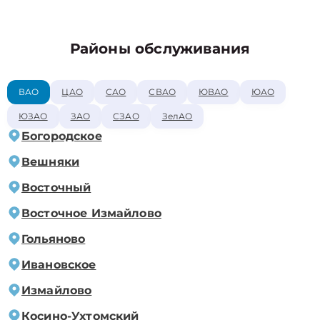
Районы обслуживания
ВАО
ЦАО
САО
СВАО
ЮВАО
ЮАО
ЮЗАО
ЗАО
СЗАО
ЗелАО
Богородское
Вешняки
Восточный
Восточное Измайлово
Гольяново
Ивановское
Измайлово
Косино-Ухтомский