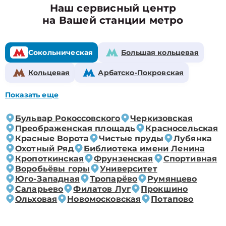
Наш сервисный центр
на Вашей станции метро
Сокольническая
Большая кольцевая
Кольцевая
Арбатско-Покровская
Показать еще
Бульвар Рокоссовского
Черкизовская
Преображенская площадь
Красносельская
Красные Ворота
Чистые пруды
Лубянка
Охотный Ряд
Библиотека имени Ленина
Кропоткинская
Фрунзенская
Спортивная
Воробьёвы горы
Университет
Юго-Западная
Тропарёво
Румянцево
Саларьево
Филатов Луг
Прокшино
Ольховая
Новомосковская
Потапово