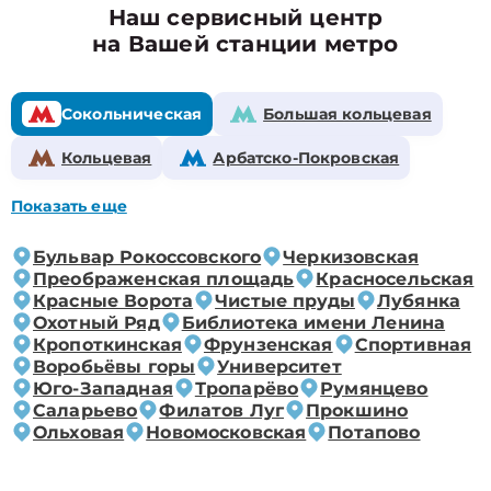
Наш сервисный центр
на Вашей станции метро
Сокольническая
Большая кольцевая
Кольцевая
Арбатско-Покровская
Показать еще
Бульвар Рокоссовского
Черкизовская
Преображенская площадь
Красносельская
Красные Ворота
Чистые пруды
Лубянка
Охотный Ряд
Библиотека имени Ленина
Кропоткинская
Фрунзенская
Спортивная
Воробьёвы горы
Университет
Юго-Западная
Тропарёво
Румянцево
Саларьево
Филатов Луг
Прокшино
Ольховая
Новомосковская
Потапово