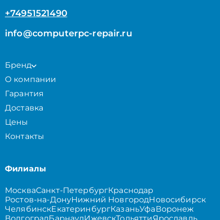
+74951521490
info@computerpc-repair.ru
Бренд
О компании
Гарантия
Доставка
Цены
Контакты
Филиалы
Москва
Санкт-Петербург
Краснодар
Ростов-на-Дону
Нижний Новгород
Новосибирск
Челябинск
Екатеринбург
Казань
Уфа
Воронеж
Волгоград
Барнаул
Ижевск
Тольятти
Ярославль