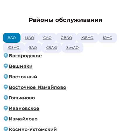
Районы обслуживания
ВАО
ЦАО
САО
СВАО
ЮВАО
ЮАО
ЮЗАО
ЗАО
СЗАО
ЗелАО
Богородское
Вешняки
Восточный
Восточное Измайлово
Гольяново
Ивановское
Измайлово
Косино-Ухтомский