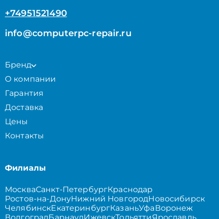
+74951521490
info@computerpc-repair.ru
Бренд
О компании
Гарантия
Доставка
Цены
Контакты
Филиалы
Москва
Санкт-Петербург
Краснодар
Ростов-на-Дону
Нижний Новгород
Новосибирск
Челябинск
Екатеринбург
Казань
Уфа
Воронеж
Волгоград
Барнаул
Ижевск
Тольятти
Ярославль