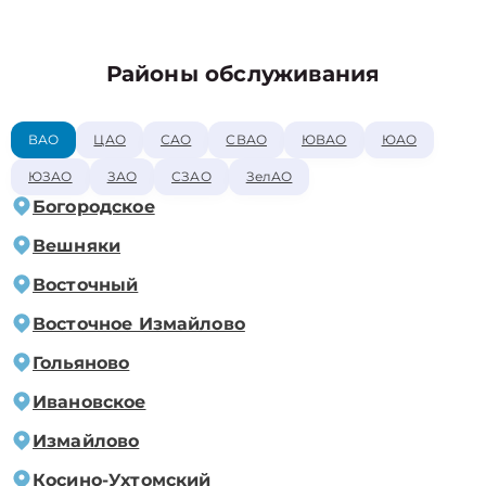
Районы обслуживания
ВАО
ЦАО
САО
СВАО
ЮВАО
ЮАО
ЮЗАО
ЗАО
СЗАО
ЗелАО
Богородское
Вешняки
Восточный
Восточное Измайлово
Гольяново
Ивановское
Измайлово
Косино-Ухтомский