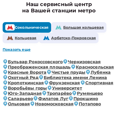
Наш сервисный центр
на Вашей станции метро
Сокольническая
Большая кольцевая
Кольцевая
Арбатско-Покровская
Показать еще
Бульвар Рокоссовского
Черкизовская
Преображенская площадь
Красносельская
Красные Ворота
Чистые пруды
Лубянка
Охотный Ряд
Библиотека имени Ленина
Кропоткинская
Фрунзенская
Спортивная
Воробьёвы горы
Университет
Юго-Западная
Тропарёво
Румянцево
Саларьево
Филатов Луг
Прокшино
Ольховая
Новомосковская
Потапово