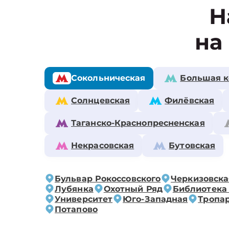
Н
на
Сокольническая
Большая к
Солнцевская
Филёвская
Таганско-Краснопресненская
Некрасовская
Бутовская
Бульвар Рокоссовского
Черкизовска
Лубянка
Охотный Ряд
Библиотека
Университет
Юго-Западная
Тропа
Потапово