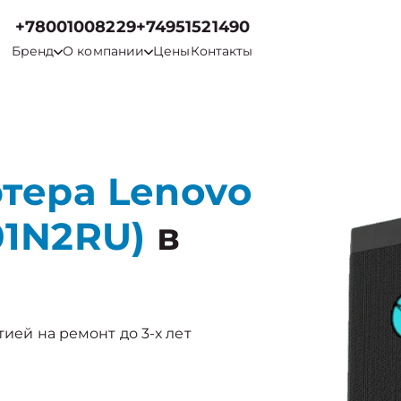
+78001008229
+74951521490
Бренд
О компании
Цены
Контакты
тера Lenovo
01N2RU)
в
тией на ремонт до 3-х лет