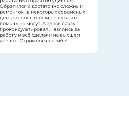
работа. Был приятно удивлён.
вопросы
Обратился с достаточно сложным
такие п
ремонтом, в некоторых сервисных
только 
центрах отказывали, говоря, что
информ
помочь не могут. А здесь сразу
оставит
проконсультировали, взялись за
здорово
работу и всё сделали на высшем
уровне. Огромное спасибо!