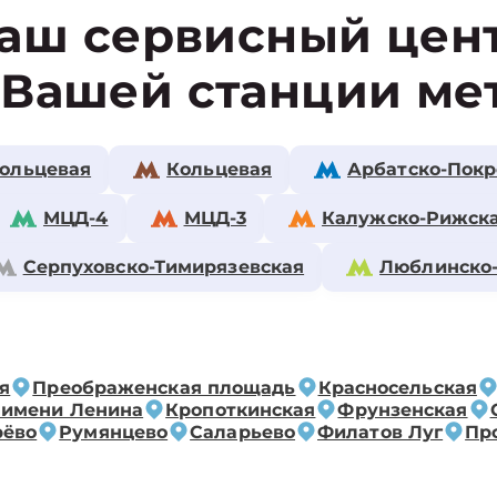
аш сервисный цен
 Вашей станции ме
ольцевая
Кольцевая
Арбатско-Покр
МЦД-4
МЦД-3
Калужско-Рижск
Серпуховско-Тимирязевская
Люблинско
я
Преображенская площадь
Красносельская
 имени Ленина
Кропоткинская
Фрунзенская
рёво
Румянцево
Саларьево
Филатов Луг
Пр