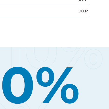
90 ₽
10%
10%