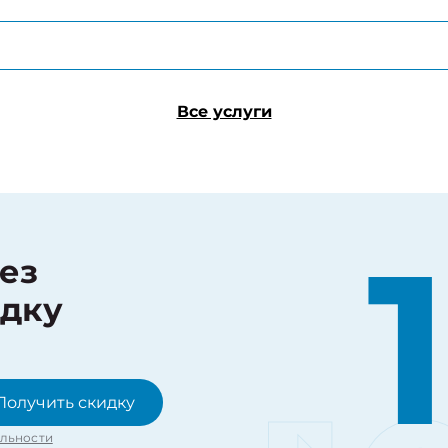
Все услуги
рез
идку
Получить скидку
льности