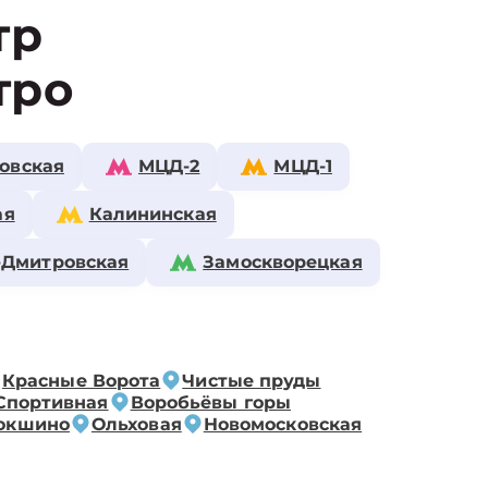
тр
тро
овская
МЦД-2
МЦД-1
ая
Калининская
-Дмитровская
Замоскворецкая
Красные Ворота
Чистые пруды
Спортивная
Воробьёвы горы
окшино
Ольховая
Новомосковская