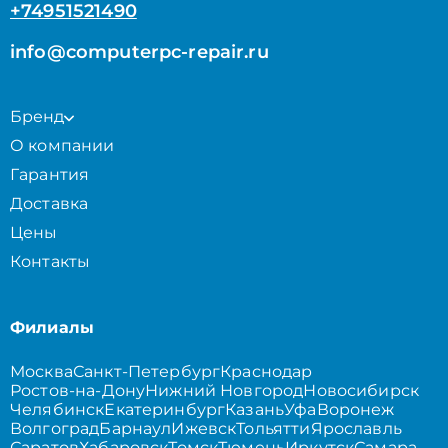
+74951521490
info@computerpc-repair.ru
Бренд
О компании
Гарантия
Доставка
Цены
Контакты
Филиалы
Москва
Санкт-Петербург
Краснодар
Ростов-на-Дону
Нижний Новгород
Новосибирск
Челябинск
Екатеринбург
Казань
Уфа
Воронеж
Волгоград
Барнаул
Ижевск
Тольятти
Ярославль
Саратов
Хабаровск
Томск
Тюмень
Иркутск
Самара