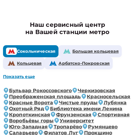
Наш сервисный центр
на Вашей станции метро
Сокольническая
Большая кольцевая
Кольцевая
Арбатско-Покровская
Показать еще
Бульвар Рокоссовского
Черкизовская
Преображенская площадь
Красносельская
Красные Ворота
Чистые пруды
Лубянка
Охотный Ряд
Библиотека имени Ленина
Кропоткинская
Фрунзенская
Спортивная
Воробьёвы горы
Университет
Юго-Западная
Тропарёво
Румянцево
Саларьево
Филатов Луг
Прокшино