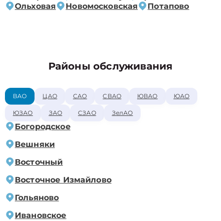
Ольховая
Новомосковская
Потапово
Районы обслуживания
ВАО
ЦАО
САО
СВАО
ЮВАО
ЮАО
ЮЗАО
ЗАО
СЗАО
ЗелАО
Богородское
Вешняки
Восточный
Восточное Измайлово
Гольяново
Ивановское