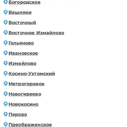
Богородское
Вешняки
Восточный
Восточное Измайлово
Гольяново
Ивановское
Измайлово
Косино-Ухтомский
Метрогородок
Новогиреево
Новокосино
Перово
Преображенское