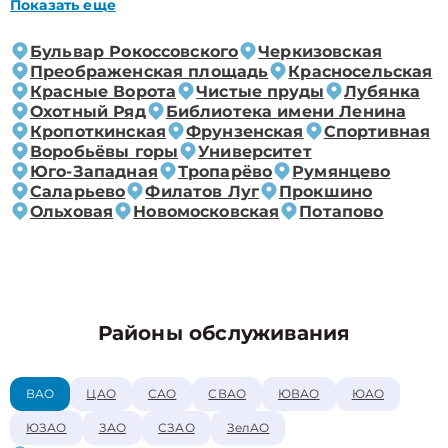
Показать еще
Бульвар Рокоссовского
Черкизовская
Преображенская площадь
Красносельская
Красные Ворота
Чистые пруды
Лубянка
Охотный Ряд
Библиотека имени Ленина
Кропоткинская
Фрунзенская
Спортивная
Воробьёвы горы
Университет
Юго-Западная
Тропарёво
Румянцево
Саларьево
Филатов Луг
Прокшино
Ольховая
Новомосковская
Потапово
Районы обслуживания
ВАО
ЦАО
САО
СВАО
ЮВАО
ЮАО
ЮЗАО
ЗАО
СЗАО
ЗелАО