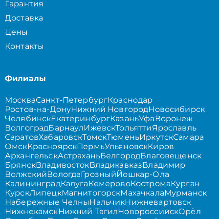
Гарантия
Доставка
Цены
Контакты
Филиалы
Москва
Санкт-Петербург
Краснодар
Ростов-на-Дону
Нижний Новгород
Новосибирск
Челябинск
Екатеринбург
Казань
Уфа
Воронеж
Волгоград
Барнаул
Ижевск
Тольятти
Ярославль
Саратов
Хабаровск
Томск
Тюмень
Иркутск
Самара
Омск
Красноярск
Пермь
Ульяновск
Киров
Архангельск
Астрахань
Белгород
Благовещенск
Брянск
Владивосток
Владикавказ
Владимир
Волжский
Вологда
Грозный
Йошкар-Ола
Калининград
Калуга
Кемерово
Кострома
Курган
Курск
Липецк
Магнитогорск
Махачкала
Мурманск
Набережные Челны
Нальчик
Нижневартовск
Нижнекамск
Нижний Тагил
Новороссийск
Орёл